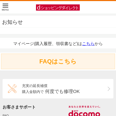
お知らせ
マイページ(購入履歴、領収書など)は
こちら
から
FAQはこちら
充実の延長補償
何度でも修理OK
購入金額内で
お客さまサポート
FAQ