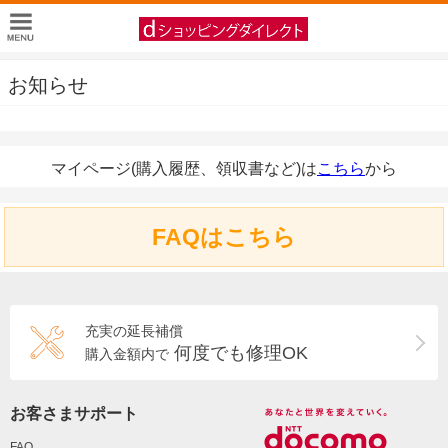
お知らせ
マイページ(購入履歴、領収書など)は
こちら
から
FAQはこちら
充実の延長補償
何度でも修理OK
購入金額内で
お客さまサポート
FAQ