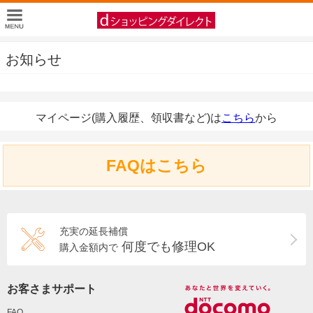
お知らせ
マイページ(購入履歴、領収書など)は
こちら
から
FAQはこちら
充実の延長補償
何度でも修理OK
購入金額内で
お客さまサポート
FAQ