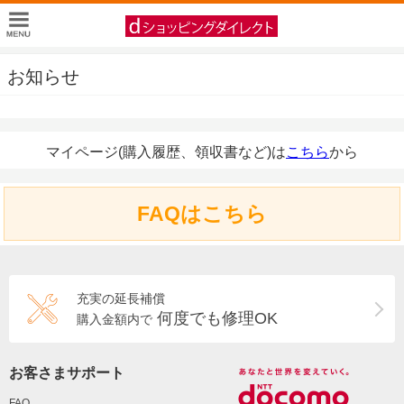
お知らせ
マイページ(購入履歴、領収書など)は
こちら
から
FAQはこちら
充実の延長補償
何度でも修理OK
購入金額内で
お客さまサポート
FAQ