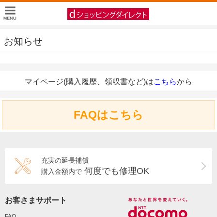
お知らせ
マイページ(購入履歴、領収書など)は
こちら
から
FAQはこちら
充実の延長補償
何度でも修理OK
購入金額内で
お客さまサポート
FAQ