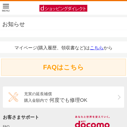
お知らせ
マイページ(購入履歴、領収書など)は
こちら
から
FAQはこちら
充実の延長補償
何度でも修理OK
購入金額内で
お客さまサポート
FAQ