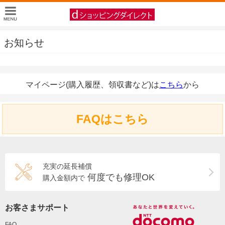
お知らせ
マイページ(購入履歴、領収書など)は
こちら
から
FAQはこちら
充実の延長補償
何度でも修理OK
購入金額内で
お客さまサポート
FAQ