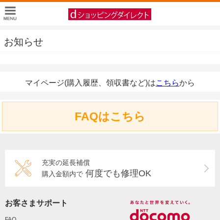
お知らせ
マイページ(購入履歴、領収書など)は
こちら
から
FAQはこちら
充実の延長補償
何度でも修理OK
購入金額内で
お客さまサポート
FAQ