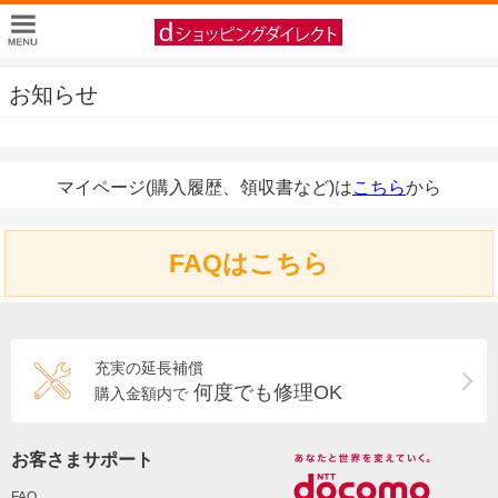
お知らせ
マイページ(購入履歴、領収書など)は
こちら
から
FAQはこちら
充実の延長補償
何度でも修理OK
購入金額内で
お客さまサポート
FAQ