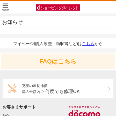
お知らせ
マイページ(購入履歴、領収書など)は
こちら
から
FAQはこちら
充実の延長補償
何度でも修理OK
購入金額内で
お客さまサポート
FAQ