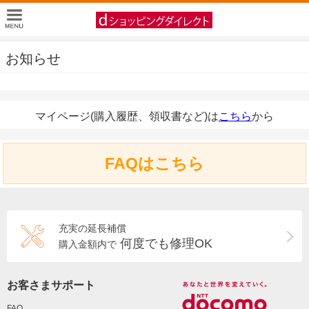
お知らせ
マイページ(購入履歴、領収書など)は
こちら
から
FAQはこちら
充実の延長補償
何度でも修理OK
購入金額内で
お客さまサポート
FAQ