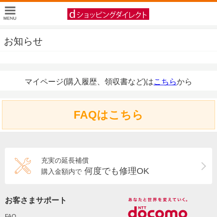
お知らせ
マイページ(購入履歴、領収書など)は
こちら
から
FAQはこちら
充実の延長補償
何度でも修理OK
購入金額内で
お客さまサポート
FAQ