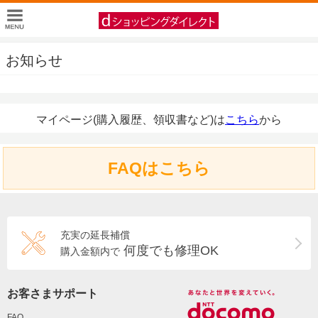
お知らせ
マイページ(購入履歴、領収書など)は
こちら
から
FAQはこちら
充実の延長補償
何度でも修理OK
購入金額内で
お客さまサポート
FAQ