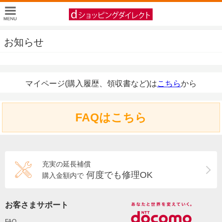
お知らせ
マイページ(購入履歴、領収書など)は
こちら
から
FAQはこちら
充実の延長補償
何度でも修理OK
購入金額内で
お客さまサポート
FAQ