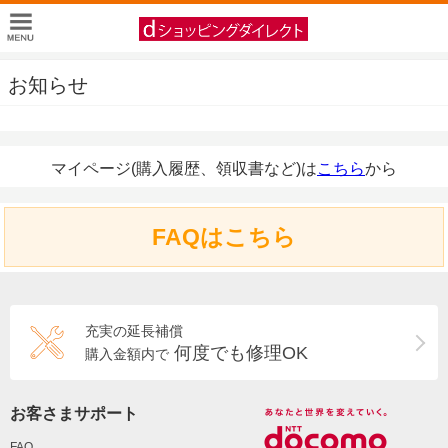
お知らせ
マイページ(購入履歴、領収書など)は
こちら
から
FAQはこちら
充実の延長補償
何度でも修理OK
購入金額内で
お客さまサポート
FAQ