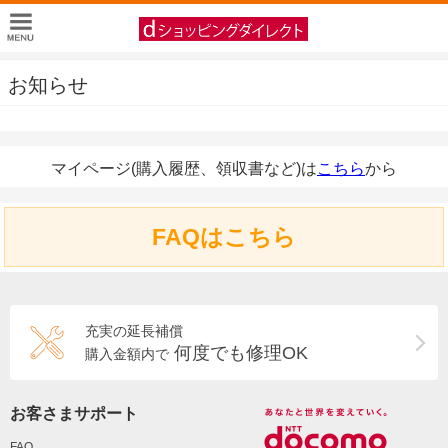
お知らせ
マイページ(購入履歴、領収書など)は
こちら
から
FAQはこちら
充実の延長補償
何度でも修理OK
購入金額内で
お客さまサポート
FAQ