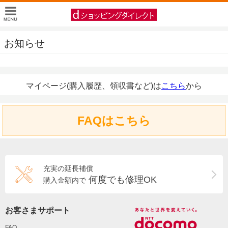
お知らせ
マイページ(購入履歴、領収書など)は
こちら
から
FAQはこちら
充実の延長補償
何度でも修理OK
購入金額内で
お客さまサポート
FAQ