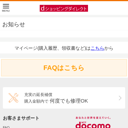
お知らせ
マイページ(購入履歴、領収書など)は
こちら
から
FAQはこちら
充実の延長補償
何度でも修理OK
購入金額内で
お客さまサポート
FAQ