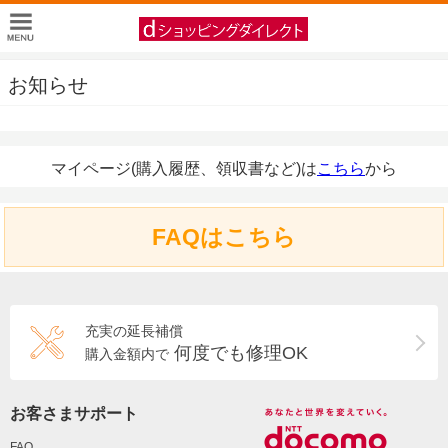
お知らせ
マイページ(購入履歴、領収書など)は
こちら
から
FAQはこちら
充実の延長補償
何度でも修理OK
購入金額内で
お客さまサポート
FAQ