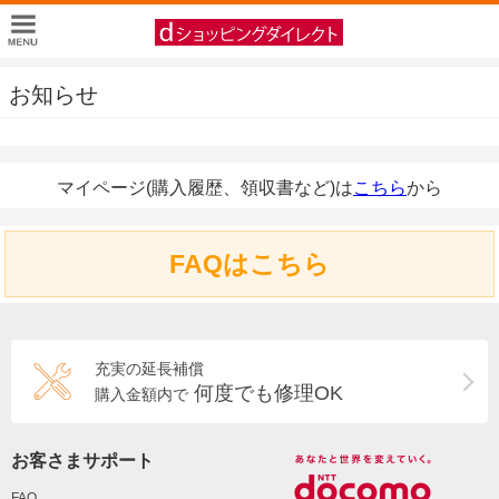
お知らせ
マイページ(購入履歴、領収書など)は
こちら
から
FAQはこちら
充実の延長補償
何度でも修理OK
購入金額内で
お客さまサポート
FAQ