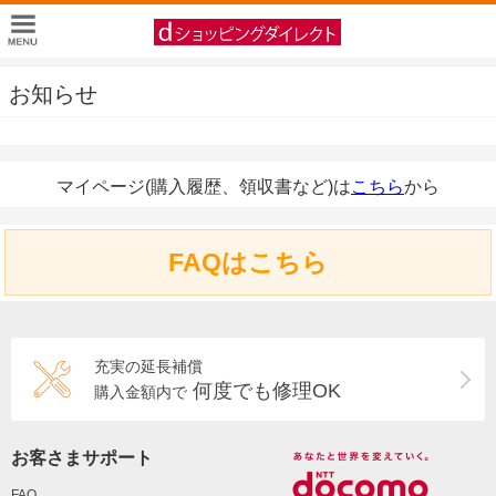
お知らせ
マイページ(購入履歴、領収書など)は
こちら
から
FAQはこちら
充実の延長補償
何度でも修理OK
購入金額内で
お客さまサポート
FAQ