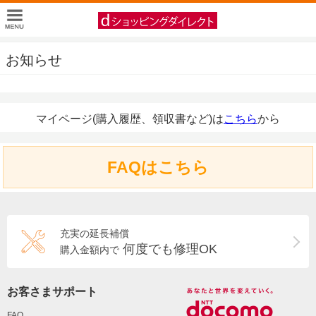
お知らせ
マイページ(購入履歴、領収書など)は
こちら
から
FAQはこちら
充実の延長補償
何度でも修理OK
購入金額内で
お客さまサポート
FAQ