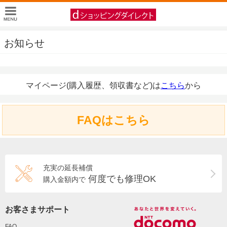
お知らせ
マイページ(購入履歴、領収書など)は
こちら
から
FAQはこちら
充実の延長補償
何度でも修理OK
購入金額内で
お客さまサポート
FAQ