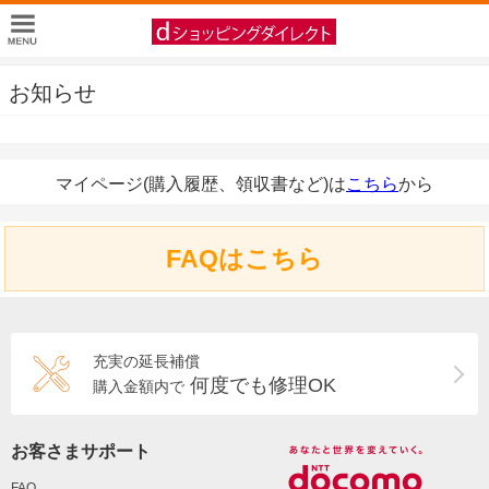
お知らせ
マイページ(購入履歴、領収書など)は
こちら
から
FAQはこちら
充実の延長補償
何度でも修理OK
購入金額内で
お客さまサポート
FAQ