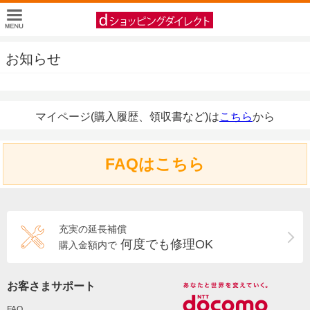
お知らせ
マイページ(購入履歴、領収書など)は
こちら
から
FAQはこちら
充実の延長補償
何度でも修理OK
購入金額内で
お客さまサポート
FAQ