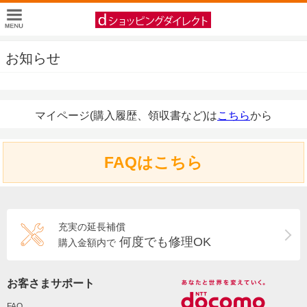
お知らせ
マイページ(購入履歴、領収書など)は
こちら
から
FAQはこちら
充実の延長補償
何度でも修理OK
購入金額内で
お客さまサポート
FAQ