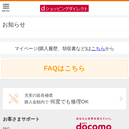
お知らせ
マイページ(購入履歴、領収書など)は
こちら
から
FAQはこちら
充実の延長補償
何度でも修理OK
購入金額内で
お客さまサポート
FAQ