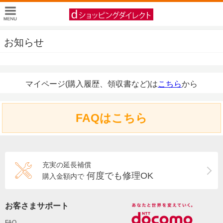
お知らせ
マイページ(購入履歴、領収書など)は
こちら
から
FAQはこちら
充実の延長補償
何度でも修理OK
購入金額内で
お客さまサポート
FAQ