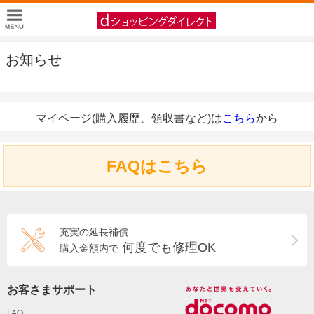
お知らせ
マイページ(購入履歴、領収書など)は
こちら
から
FAQはこちら
充実の延長補償
何度でも修理OK
購入金額内で
お客さまサポート
FAQ