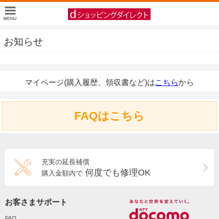
お知らせ
マイページ(購入履歴、領収書など)は
こちら
から
FAQはこちら
充実の延長補償
何度でも修理OK
購入金額内で
お客さまサポート
FAQ