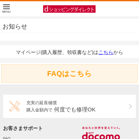
お知らせ
マイページ(購入履歴、領収書など)は
こちら
から
FAQはこちら
充実の延長補償
何度でも修理OK
購入金額内で
お客さまサポート
FAQ