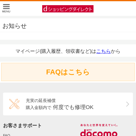
お知らせ
マイページ(購入履歴、領収書など)は
こちら
から
FAQはこちら
充実の延長補償
何度でも修理OK
購入金額内で
お客さまサポート
FAQ