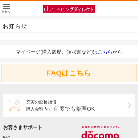
お知らせ
マイページ(購入履歴、領収書など)は
こちら
から
FAQはこちら
充実の延長補償
何度でも修理OK
購入金額内で
お客さまサポート
FAQ