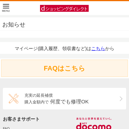
お知らせ
マイページ(購入履歴、領収書など)は
こちら
から
FAQはこちら
充実の延長補償
何度でも修理OK
購入金額内で
お客さまサポート
FAQ