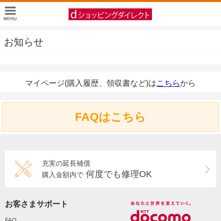
お知らせ
マイページ(購入履歴、領収書など)は
こちら
から
FAQはこちら
充実の延長補償
何度でも修理OK
購入金額内で
お客さまサポート
FAQ