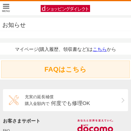
お知らせ
マイページ(購入履歴、領収書など)は
こちら
から
FAQはこちら
充実の延長補償
何度でも修理OK
購入金額内で
お客さまサポート
FAQ