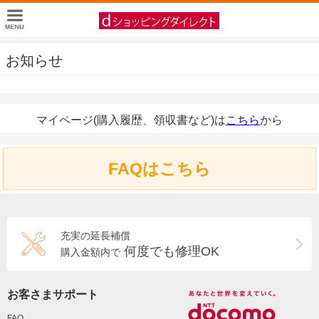
お知らせ
マイページ(購入履歴、領収書など)は
こちら
から
FAQはこちら
充実の延長補償
何度でも修理OK
購入金額内で
お客さまサポート
FAQ