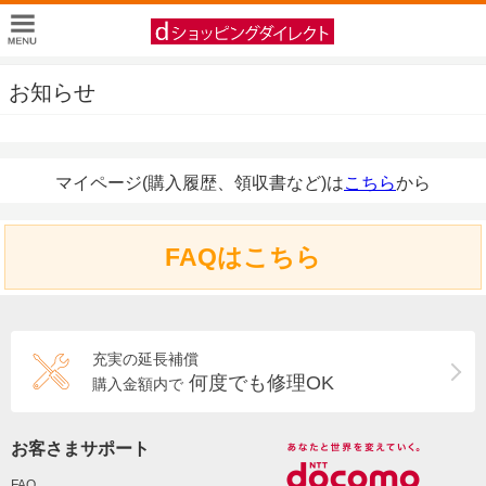
お知らせ
マイページ(購入履歴、領収書など)は
こちら
から
FAQはこちら
充実の延長補償
何度でも修理OK
購入金額内で
お客さまサポート
FAQ