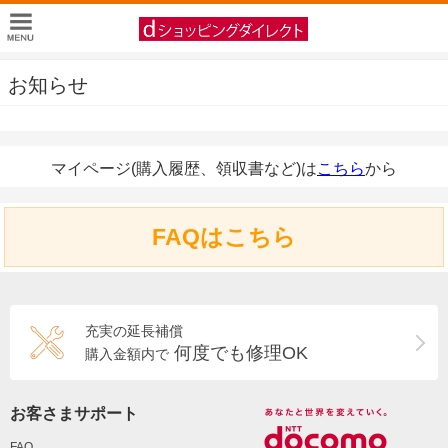
お知らせ
マイページ(購入履歴、領収書など)は
こちら
から
FAQはこちら
充実の延長補償
何度でも修理OK
購入金額内で
お客さまサポート
FAQ