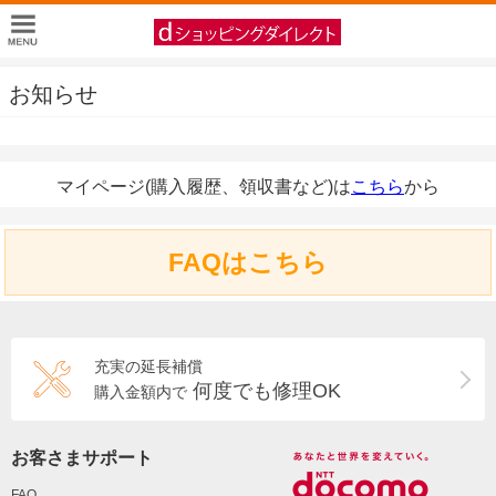
お知らせ
マイページ(購入履歴、領収書など)は
こちら
から
FAQはこちら
充実の延長補償
何度でも修理OK
購入金額内で
お客さまサポート
FAQ