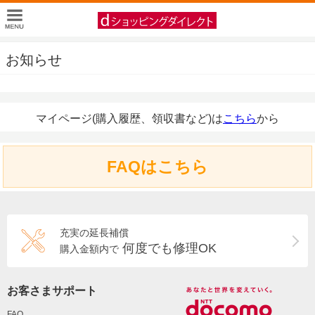
お知らせ
マイページ(購入履歴、領収書など)は
こちら
から
FAQはこちら
充実の延長補償
何度でも修理OK
購入金額内で
お客さまサポート
FAQ