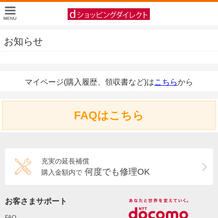
お知らせ
マイページ(購入履歴、領収書など)は
こちら
から
FAQはこちら
充実の延長補償
何度でも修理OK
購入金額内で
お客さまサポート
FAQ