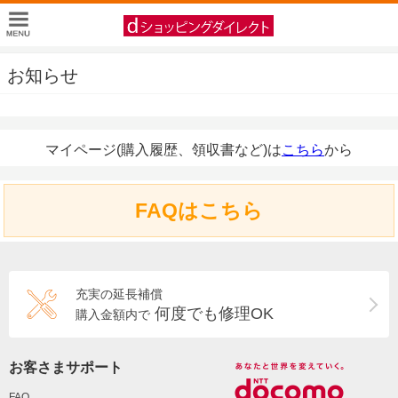
お知らせ
マイページ(購入履歴、領収書など)は
こちら
から
FAQはこちら
充実の延長補償
何度でも修理OK
購入金額内で
お客さまサポート
FAQ