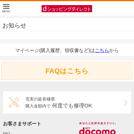
お知らせ
マイページ(購入履歴、領収書など)は
こちら
から
FAQはこちら
充実の延長補償
何度でも修理OK
購入金額内で
お客さまサポート
FAQ