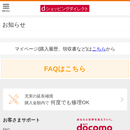
お知らせ
マイページ(購入履歴、領収書など)は
こちら
から
FAQはこちら
充実の延長補償
何度でも修理OK
購入金額内で
お客さまサポート
FAQ