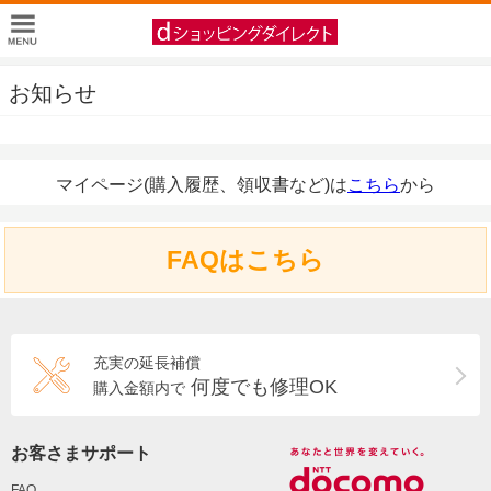
お知らせ
マイページ(購入履歴、領収書など)は
こちら
から
FAQはこちら
充実の延長補償
何度でも修理OK
購入金額内で
お客さまサポート
FAQ