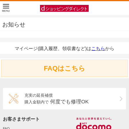
お知らせ
マイページ(購入履歴、領収書など)は
こちら
から
FAQはこちら
充実の延長補償
何度でも修理OK
購入金額内で
お客さまサポート
FAQ