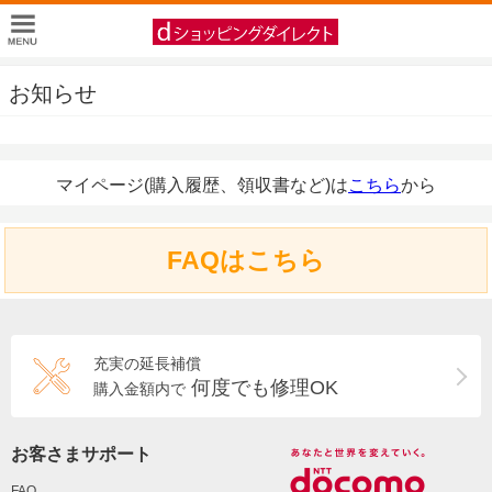
お知らせ
マイページ(購入履歴、領収書など)は
こちら
から
FAQはこちら
充実の延長補償
何度でも修理OK
購入金額内で
お客さまサポート
FAQ