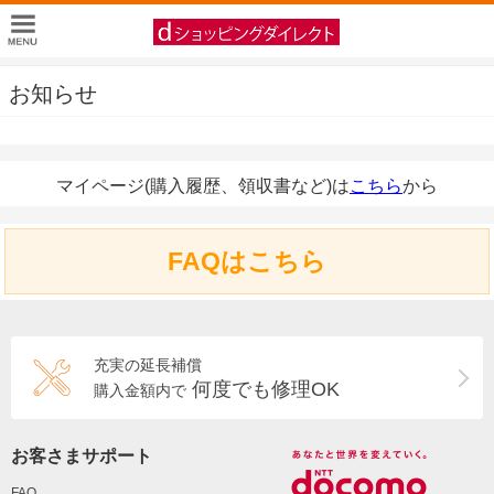
お知らせ
マイページ(購入履歴、領収書など)は
こちら
から
FAQはこちら
充実の延長補償
何度でも修理OK
購入金額内で
お客さまサポート
FAQ