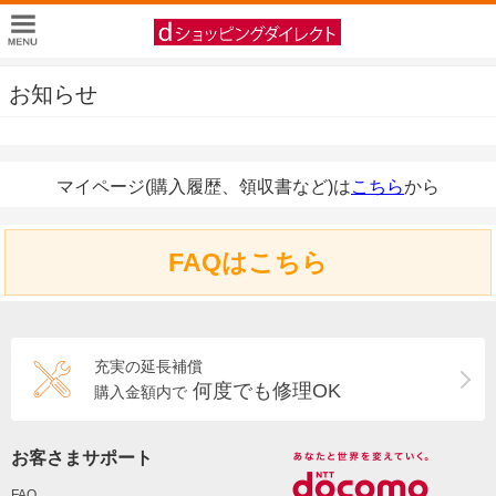
お知らせ
マイページ(購入履歴、領収書など)は
こちら
から
FAQはこちら
充実の延長補償
何度でも修理OK
購入金額内で
お客さまサポート
FAQ